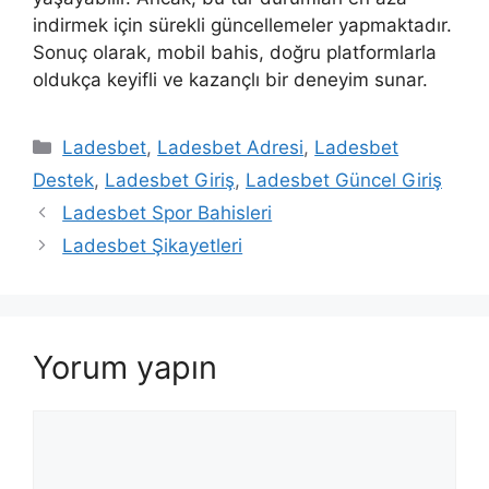
indirmek için sürekli güncellemeler yapmaktadır.
Sonuç olarak, mobil bahis, doğru platformlarla
oldukça keyifli ve kazançlı bir deneyim sunar.
Kategoriler
Ladesbet
,
Ladesbet Adresi
,
Ladesbet
Destek
,
Ladesbet Giriş
,
Ladesbet Güncel Giriş
Ladesbet Spor Bahisleri
Ladesbet Şikayetleri
Yorum yapın
Yorum