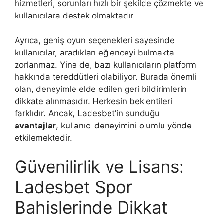
hizmetleri, sorunları hızlı bir şekilde çözmekte ve
kullanıcılara destek olmaktadır.
Ayrıca, geniş oyun seçenekleri sayesinde
kullanıcılar, aradıkları eğlenceyi bulmakta
zorlanmaz. Yine de, bazı kullanıcıların platform
hakkında tereddütleri olabiliyor. Burada önemli
olan, deneyimle elde edilen geri bildirimlerin
dikkate alınmasıdır. Herkesin beklentileri
farklıdır. Ancak, Ladesbet’in sunduğu
avantajlar
, kullanıcı deneyimini olumlu yönde
etkilemektedir.
Güvenilirlik ve Lisans:
Ladesbet Spor
Bahislerinde Dikkat