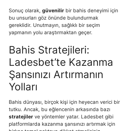
Sonuç olarak,
güvenilir
bir bahis deneyimi için
bu unsurları göz önünde bulundurmak
gereklidir. Unutmayın, sağlıklı bir seçim
yapmanın yolu araştırmaktan geçer.
Bahis Stratejileri:
Ladesbet’te Kazanma
Şansınızı Artırmanın
Yolları
Bahis dünyası, birçok kişi için heyecan verici bir
tutku. Ancak, bu eğlencenin arkasında bazı
stratejiler
ve yöntemler yatar. Ladesbet gibi
platformlarda kazanma şansınızı artırmak için