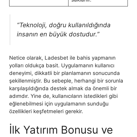
“Teknoloji, doğru kullanıldığında
insanın en büyük dostudur.”
Netice olarak, Ladesbet ile bahis yapmanın
yolları oldukça basit. Uygulamanın kullanıcı
deneyimi, dikkatli bir planlamanın sonucunda
şekillenmiştir. Bu sebeple, herhangi bir sorunla
karşılaşıldığında destek almak da önemli bir
adımdır. Yine de, kullanıcıların istedikleri gibi
eğlenebilmesi için uygulamanın sunduğu
özellikleri keşfetmeleri gerekir.
İlk Yatırım Bonusu ve