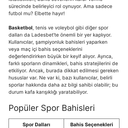
sürecinde belirleyici rol oynuyor. Ama sadece
futbol mu? Elbette hayır!
Basketbol
, tenis ve voleybol gibi diğer spor
dalları da Ladesbet’te önemli bir yer kaplıyor.
Kullanıcılar, şampiyonluk bahisleri yaparken
veya maç içi bahis seçeneklerini
değerlendirirken büyük bir keyif alıyor. Ayrıca,
farklı sporların dinamikleri, bahis stratejilerini de
etkiliyor. Ancak, burada dikkat edilmesi gereken
hususlar var. Ne var ki, bazı kullanıcılar, belirli
sporlar hakkında daha az bilgi sahibi olabilir; bu
durum kafa karışıklığı yaratabiliyor.
Popüler Spor Bahisleri
Spor Dalları
Bahis Seçenekleri