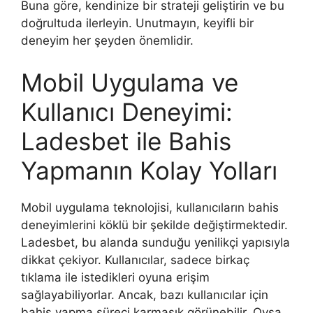
Buna göre, kendinize bir strateji geliştirin ve bu
doğrultuda ilerleyin. Unutmayın, keyifli bir
deneyim her şeyden önemlidir.
Mobil Uygulama ve
Kullanıcı Deneyimi:
Ladesbet ile Bahis
Yapmanın Kolay Yolları
Mobil uygulama teknolojisi, kullanıcıların bahis
deneyimlerini köklü bir şekilde değiştirmektedir.
Ladesbet, bu alanda sunduğu yenilikçi yapısıyla
dikkat çekiyor. Kullanıcılar, sadece birkaç
tıklama ile istedikleri oyuna erişim
sağlayabiliyorlar. Ancak, bazı kullanıcılar için
bahis yapma süreci karmaşık görünebilir. Oysa