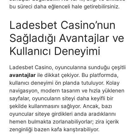
bu süreci daha eğlenceli hale getirebilirsiniz.
Ladesbet Casino’nun
Sağladığı Avantajlar ve
Kullanıcı Deneyimi
Ladesbet Casino, oyuncularına sunduğu çeşitli
avantajlar
ile dikkat çekiyor. Bu platformda,
kullanıcı deneyimi ön planda tutuluyor. Kolay
navigasyon, modern tasarım ve hızla yüklenen
sayfalar, oyuncuların siteyi daha keyifli bir
şekilde kullanmasını sağlıyor. Ancak, bazı
oyuncular siteye girdikleri anda aradıklarını
hemen bulmakta zorlanabiliyorlar; zira içerik
zenginliği bazen kafa karıştırabiliyor.