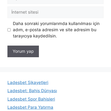
posta
İnternet
sitesi
Daha sonraki yorumlarımda kullanılması için
adım, e-posta adresim ve site adresim bu
tarayıcıya kaydedilsin.
Ladesbet Şikayetleri
Ladesbet: Bahis Dünyası
Ladesbet Spor Bahisleri
Ladesbet Para Yatırma