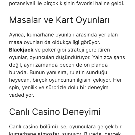
potansiyeli ile birçok kişinin favorisi haline geldi.
Masalar ve Kart Oyunları
Ayrıca, kumarhane oyunları arasında yer alan
masa oyunları da oldukça ilgi görüyor.
Blackjack
ve poker gibi strateji gerektiren
oyunlar, oyuncuları düşündürüyor. Yalnızca şans
değil, aynı zamanda beceri de ön planda
burada. Bunun yanı sıra, ruletin sunduğu
heyecan, birçok oyuncunun ilgisini çekiyor. Her
spin, yenilik ve sürprizle dolu bir deneyim
vadediyor.
Canlı Casino Deneyimi
Canlı casino bölümü ise, oyunculara gerçek bir
kumarhane atmosferi sunuyor. Burada, gerçek