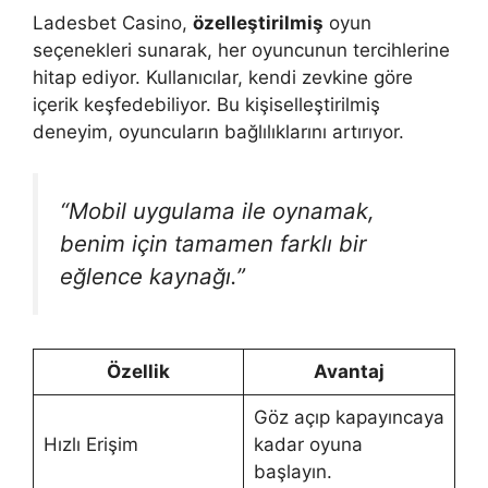
Ladesbet Casino,
özelleştirilmiş
oyun
seçenekleri sunarak, her oyuncunun tercihlerine
hitap ediyor. Kullanıcılar, kendi zevkine göre
içerik keşfedebiliyor. Bu kişiselleştirilmiş
deneyim, oyuncuların bağlılıklarını artırıyor.
“Mobil uygulama ile oynamak,
benim için tamamen farklı bir
eğlence kaynağı.”
Özellik
Avantaj
Göz açıp kapayıncaya
Hızlı Erişim
kadar oyuna
başlayın.