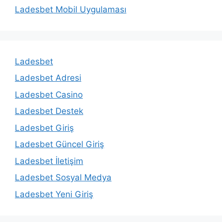
Ladesbet Mobil Uygulaması
Ladesbet
Ladesbet Adresi
Ladesbet Casino
Ladesbet Destek
Ladesbet Giriş
Ladesbet Güncel Giriş
Ladesbet İletişim
Ladesbet Sosyal Medya
Ladesbet Yeni Giriş