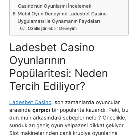
Casino’nun Oyunlarını İncelemek
Mobil Oyun Deneyimi: Ladesbet Casino
Uygulaması ile Oynamanın Faydaları
Özelleştirilebilir Deneyim
Ladesbet Casino
Oyunlarının
Popülaritesi: Neden
Tercih Ediliyor?
Ladesbet Casino
, son zamanlarda oyuncular
arasında
çarpıcı
bir popülarite kazandı. Peki, bu
durumun arkasındaki sebepler neler? Öncelikle,
sundukları geniş oyun yelpazesi dikkat çekiyor.
Slot makinelerinden canlı krupiye oyunlarına