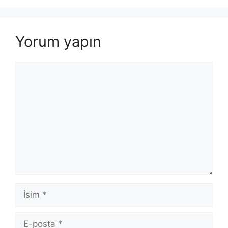
Yorum yapın
Yorum
İsim
E-