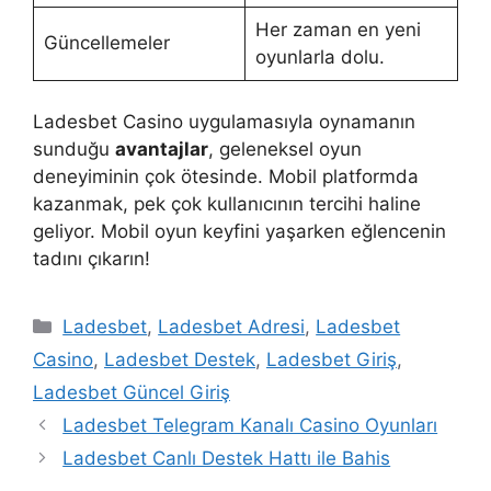
Her zaman en yeni
Güncellemeler
oyunlarla dolu.
Ladesbet Casino uygulamasıyla oynamanın
sunduğu
avantajlar
, geleneksel oyun
deneyiminin çok ötesinde. Mobil platformda
kazanmak, pek çok kullanıcının tercihi haline
geliyor. Mobil oyun keyfini yaşarken eğlencenin
tadını çıkarın!
Kategoriler
Ladesbet
,
Ladesbet Adresi
,
Ladesbet
Casino
,
Ladesbet Destek
,
Ladesbet Giriş
,
Ladesbet Güncel Giriş
Ladesbet Telegram Kanalı Casino Oyunları
Ladesbet Canlı Destek Hattı ile Bahis