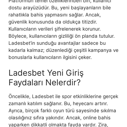
Platformun temel özelliklerinden biri, kullanıcı
dostu arayüzüdür. Bu, yeni başlayanların bile
rahatlıkla bahis yapmasını sağlar. Ancak,
güvenlik konusunda da oldukça titizdir.
Kullanıcıların verileri şifrelenerek korunur.
Böylece, kullanıcıların gizliliği ön planda tutulur.
Ladesbet’in sunduğu avantajlar sadece bu
kadarla kalmaz; düzenlediği çeşitli kampanya ve
bonuslarla kullanıcıların ilgisini çeker.
Ladesbet Yeni Giriş
Faydaları Nelerdir?
Öncelikle, Ladesbet ile spor etkinliklerine gerçek
zamanlı katılım sağlanır. Bu, heyecanı artırır.
Ayrıca, birçok farklı oyun türü sayesinde sıkılma
olasılığınız sıfıra yakındır. Ancak, online bahis
yaparken dikkatli olmakta fayda vardır. Zira,