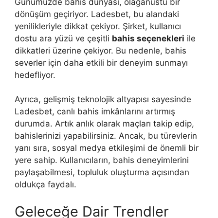
Günümüzde bahis dünyası, olağanüstü bir
dönüşüm geçiriyor. Ladesbet, bu alandaki
yenilikleriyle dikkat çekiyor. Şirket, kullanıcı
dostu ara yüzü ve çeşitli
bahis seçenekleri
ile
dikkatleri üzerine çekiyor. Bu nedenle, bahis
severler için daha etkili bir deneyim sunmayı
hedefliyor.
Ayrıca, gelişmiş teknolojik altyapısı sayesinde
Ladesbet, canlı bahis imkânlarını artırmış
durumda. Artık anlık olarak maçları takip edip,
bahislerinizi yapabilirsiniz. Ancak, bu türevlerin
yanı sıra, sosyal medya etkileşimi de önemli bir
yere sahip. Kullanıcıların, bahis deneyimlerini
paylaşabilmesi, topluluk oluşturma açısından
oldukça faydalı.
Geleceğe Dair Trendler