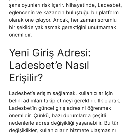
şans oyunları risk içerir. Nihayetinde, Ladesbet,
eğlencenin ve kazancın buluştuğu bir platform
olarak öne çıkıyor. Ancak, her zaman sorumlu
bir şekilde yaklaşmak gerektiğini unutmamak
önemlidir.
Yeni Giriş Adresi:
Ladesbet’e Nasıl
Erişilir?
Ladesbet’e erişim sağlamak, kullanıcılar için
belirli adımları takip etmeyi gerektirir. İlk olarak,
Ladesbet’in güncel giriş adresini öğrenmek
önemlidir. Çünkü, bazı durumlarda çeşitli
nedenlerle adres değişikliği yaşanabilir. Bu tür
değişiklikler, kullanıcıların hizmete ulaşmasını