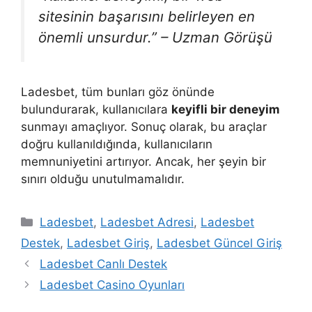
sitesinin başarısını belirleyen en
önemli unsurdur.” – Uzman Görüşü
Ladesbet, tüm bunları göz önünde
bulundurarak, kullanıcılara
keyifli bir deneyim
sunmayı amaçlıyor. Sonuç olarak, bu araçlar
doğru kullanıldığında, kullanıcıların
memnuniyetini artırıyor. Ancak, her şeyin bir
sınırı olduğu unutulmamalıdır.
Kategoriler
Ladesbet
,
Ladesbet Adresi
,
Ladesbet
Destek
,
Ladesbet Giriş
,
Ladesbet Güncel Giriş
Ladesbet Canlı Destek
Ladesbet Casino Oyunları