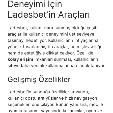
Deneyimi İçin
Ladesbet’in Araçları
Ladesbet, kullanıcılara sunmuş olduğu çeşitli
araçlar ile kullanıcı deneyimini üst seviyeye
taşımayı hedefliyor. Kullanıcıların ihtiyaçlarına
yönelik tasarlanmış bu araçlar, hem işlevselliği
hem de estetiğiyle dikkat çekiyor. Özellikle,
kolay erişim
imkanları sunması, kullanıcıların
siteyi daha verimli kullanmalarına olanak tanıyor.
Gelişmiş Özellikler
Ladesbet’in sunduğu özellikler arasında,
kullanıcı dostu ara yüzler ve hızlı navigasyon
seçenekleri öne çıkıyor. Bunun yanı sıra, mobile
uyumlu tasarımı sayesinde kullanıcılar, oyun ve