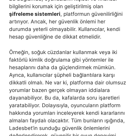
bilgilerini korumak için geliştirilmiş olan
şifreleme sistemleri
, platformun güvenilirliğini
artırıyor. Ancak, her güvenlik önlemi her
durumda yeterli olmayabilir. Kullanıcılar, kendi
hesap güvenliğine de dikkat etmelidir.
Örneğin, soğuk cüzdanlar kullanmak veya iki
faktörlü kimlik doğrulama gibi yöntemler ile
hesaplarını daha da güçlendirmek mümkün.
Ayrıca, kullanıcılar şüpheli bağlantılara karşı
dikkatli olmalı. Ne var ki, platforma dair olumsuz
yorumlar bazen gerçek olmayan iddialara
dayanabiliyor. Bu da, kafalarda soru işaretleri
yaratabiliyor. Dolayısıyla, oyuncuların platform
hakkında yorumları inceleyerek kendi kararlarını
almaları faydalı olacaktır. Tüm bunların ışığında,
Ladesbet’in sunduğu güvenlik önlemlerini
değerlendirerek, güvenilir bir oyun deneyimi