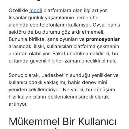
Özellikle
mobil
platformlara olan ilgi artıyor.
İnsanlar günlük yaşamlarının hemen her
alanında cep telefonlarını kullanıyor. Oysa, bahis
sektörü de bu durumu göz ardı etmemeli.
Bununla birlikte, şans oyunları ve
promosyonlar
arasındaki ilişki, kullanıcıları platforma çekmenin
anahtarı olabiliyor. Fakat unutulmamalıdır ki, bu
ortamda güvenilirlik her zaman öncelikli olmalı.
Sonuç olarak, Ladesbet’in sunduğu yenilikler ve
kullanıcı odaklı yaklaşımı, bahis deneyimini
yeniden şekillendiriyor. Ne var ki, bu dönüşüm
hızı kullanıcıların beklentilerini sürekli olarak
artırıyor.
Mükemmel Bir Kullanıcı