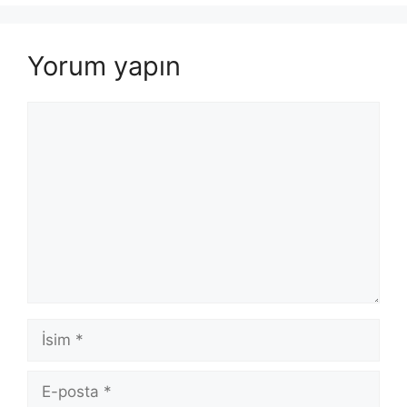
Yorum yapın
Yorum
İsim
E-
posta